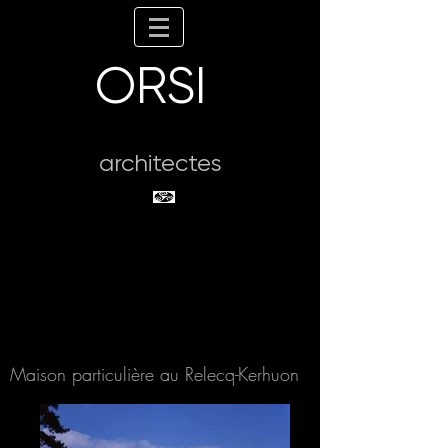
ORSI
architectes
Maison particulière au Relecq-Kerhuon