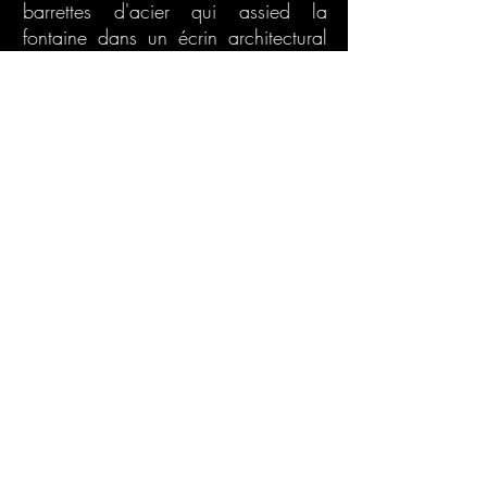
barrettes d'acier qui assied la
fontaine dans un écrin architectural
noble confortant le caractère
prestigieux de la place. Ces effets
de matière permettent au sol
d’accrocher la lumière et de
prolonger le miroitement de l’eau.
Avec Atelier J.Osty &
Ass. paysagiste. Communauté
Urbaine du Grand Lyon Maître
d'ouvrage
VOIR
2026 © lionel orsi tous droits réservés