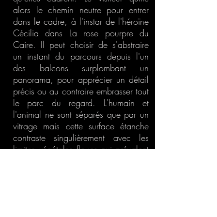
alors le chemin neutre pour entrer
dans le cadre, à l'instar de l'héroïne
Cécilia dans La rose pourpre du
Caire. Il peut choisir de s'abstraire
un instant du parcours depuis l'un
des balcons surplombant un
panorama, pour apprécier un détail
précis ou au contraire embrasser tout
le parc du regard. L'humain et
l'animal ne sont séparés que par un
vitrage mais cette surface étanche
contraste singulièrement avec les
limites végétales floues qui prévalent
ailleurs dans le zoo.
La volumétrie des "volières
topographiques" épouse le relief
défini selon le comportement de
l'animal, qu'il ait besoin d'adopter