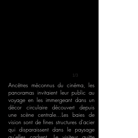
1/3
Ancêtres méconnus du cinéma, les
panoramas invitaient leur public au
voyage en les immergeant dans un
décor circulaire découvert depuis
une scène centrale...Les baies de
vision sont de fines structures d'acier
qui disparaissent dans le paysage
qu'elles cadrent. Le visiteur quitte